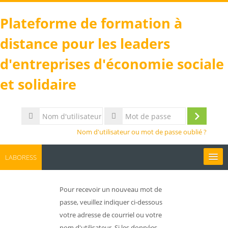
Plateforme de formation à
distance pour les leaders
d'entreprises d'économie sociale
et solidaire
Nom
d'utilisateur
Connexi
Mot
Nom d'utilisateur ou mot de passe oublié ?
de
passe
LABORESS
Français ‎(fr)‎
Pour recevoir un nouveau mot de
Rechercher
passe, veuillez indiquer ci-dessous
des
Env
votre adresse de courriel ou votre
cours
nom d'utilisateur. Si les données